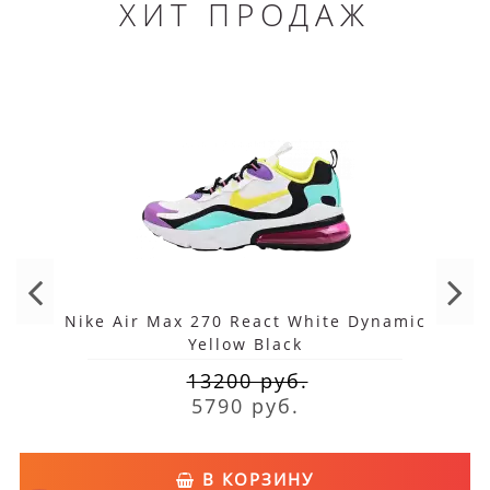
ХИТ ПРОДАЖ
Nike Air Max 270 React White Dynamic
Yellow Black
13200 руб.
5790 руб.
В КОРЗИНУ