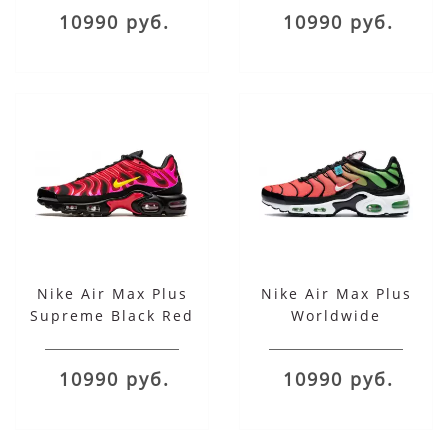
10990 руб.
10990 руб.
Nike Air Max Plus
Nike Air Max Plus
Supreme Black Red
Worldwide
10990 руб.
10990 руб.