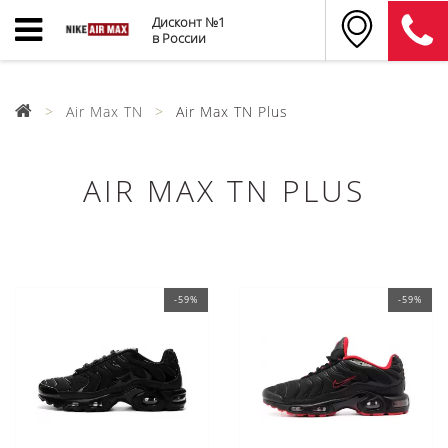
Дисконт №1
в России
Air Max TN
Air Max TN Plus
AIR MAX TN PLUS
-59%
-59%