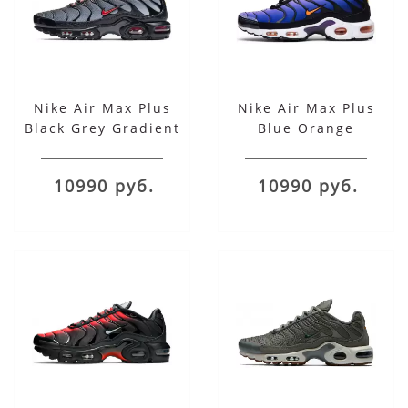
Nike Air Max Plus
Nike Air Max Plus
Black Grey Gradient
Blue Orange
Red
10990 руб.
10990 руб.