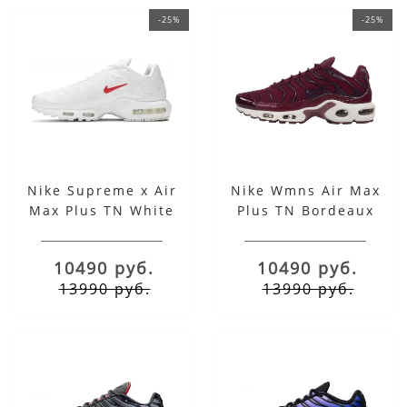
-25%
-25%
Nike Supreme x Air
Nike Wmns Air Max
Max Plus TN White
Plus TN Bordeaux
10490 руб.
10490 руб.
13990 руб.
13990 руб.