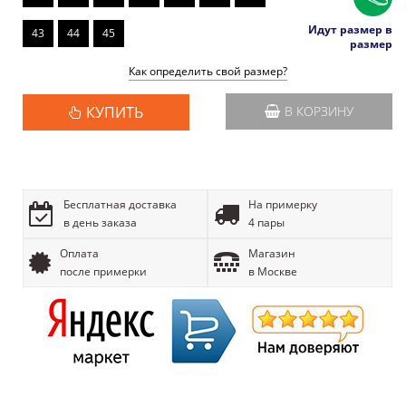
Идут размер в
43
44
45
размер
Как определить свой размер?
КУПИТЬ
В КОРЗИНУ
Бесплатная доставка
На примерку
в день заказа
4 пары
Оплата
Магазин
после примерки
в Москве