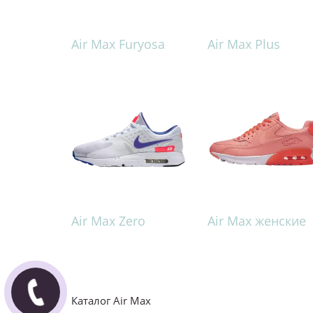
Air Max Furyosa
Air Max Plus
Air Max Zero
Air Max женские
Каталог Air Max