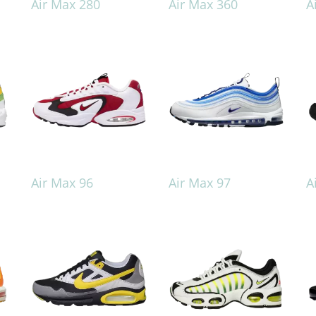
Air Max 280
Air Max 360
A
Air Max 96
Air Max 97
A