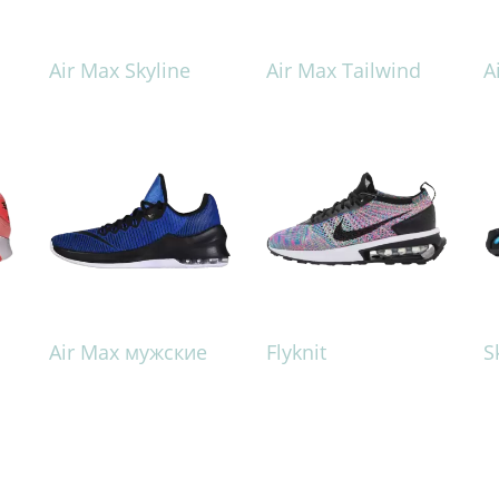
Air Max Skyline
Air Max Tailwind
A
Air Max мужские
Flyknit
S