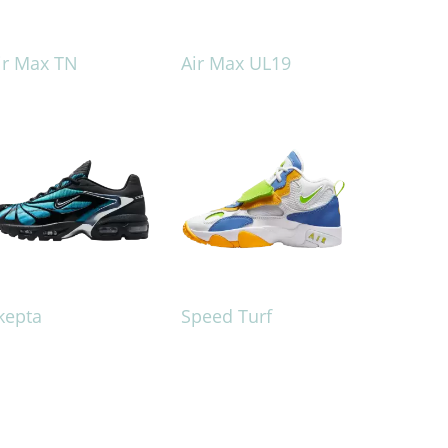
ir Max TN
Air Max UL19
kepta
Speed Turf