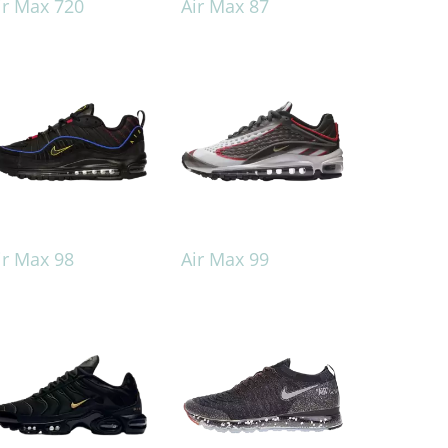
ir Max 720
Air Max 87
ir Max 98
Air Max 99