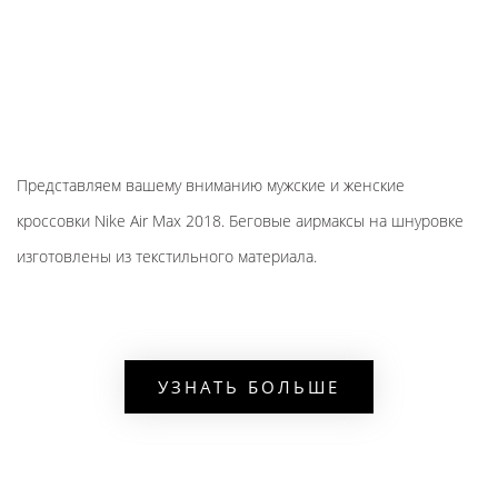
Представляем вашему вниманию мужские и женские
кроссовки Nike Air Max 2018. Беговые аирмаксы на шнуровке
изготовлены из текстильного материала.
Описание модели
силуэт имеет комфортную стельку и резиновую подошву,
УЗНАТЬ БОЛЬШЕ
в подошве предусмотрена вставка max Эйр, которая
создает амортизационный эффект,
при изготовлении применяется особая технология: