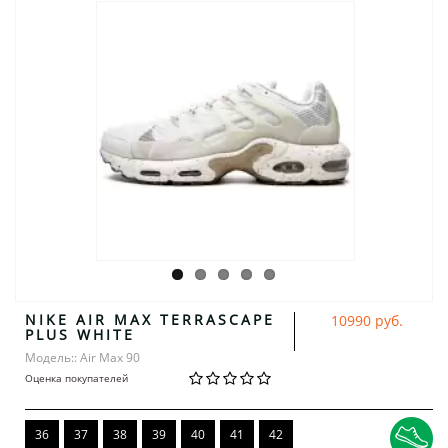
NIKE AIR MAX TERRASCAPE
10990 руб.
PLUS WHITE
Модель:: Air Max 90
Оценка покупателей
36
37
38
39
40
41
42