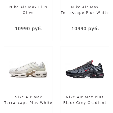
Nike Air Max Plus
Nike Air Max
Olive
Terrascape Plus White
Black
10990 руб.
10990 руб.
Nike Air Max
Nike Air Max Plus
Terrascape Plus White
Black Grey Gradient
Red