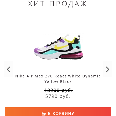
ХИТ ПРОДАЖ
Nike Air Max 270 React White Dynamic
Yellow Black
13200 руб.
5790 руб.
В КОРЗИНУ