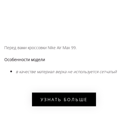
Перед вами кроссовки Nike Air Max 99.
Особенности модели
в качестве материал верха не используется сетчатый
текстиль,
мужская и женская размерная сетка,
спортивное изделие, выполненное в необычном
УЗНАТЬ БОЛЬШЕ
дизайне, произведено из синтетики со
светоотражающими вставками,
подошва изготовлена по технологии Эйр: воздушная