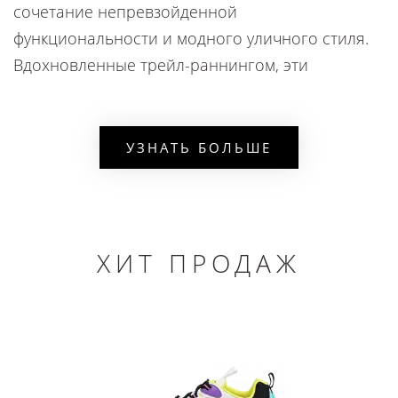
сочетание непревзойденной
функциональности и модного уличного стиля.
Вдохновленные трейл-раннингом, эти
кроссовки сочетают в себе прочность и
универсальность, необходимые для активного
образа жизни. Их уникальная конструкция
УЗНАТЬ БОЛЬШЕ
обеспечивает непревзойденный комфорт
благодаря мягкой подошве Air Max, которая
амортизирует каждый шаг, и прочной, но
одновременно гибкой внешней части, которая
ХИТ ПРОДАЖ
поддерживает стопу в наиболее важных точках.
Инновационное сочетание материалов делает
Аир Макс невероятно долговечными. Сетка,
нейлон и другие высококачественные
материалы обеспечивают вентиляцию и