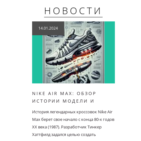
НОВОСТИ
14.01.2024
24.04
NIKE AIR MAX: ОБЗОР
ИНТЕ
ИСТОРИИ МОДЕЛИ И
КРОС
РЕКОМЕНДАЦИИ ДЛЯ
90
История легендарных кроссовок Nike Air
Другое 
ВЫБОРА
Max берет свое начало с конца 80-х годов
только 
ХХ века (1987). Разработчик Тинкер
Max 3. 
Хаттфилд задался целью создать
запуске