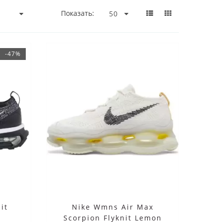
Показать:
-47%
it
Nike Wmns Air Max
Scorpion Flyknit Lemon