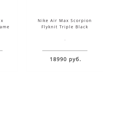
ax
Nike Air Max Scorpion
same
Flyknit Triple Black
..
18990 руб.