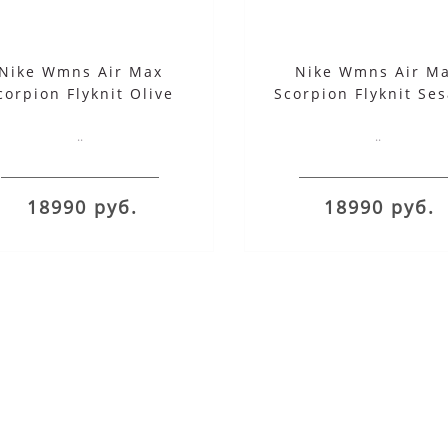
Nike Wmns Air Max
Nike Wmns Air M
corpion Flyknit Olive
Scorpion Flyknit Se
Aura
..
..
18990 руб.
18990 руб.