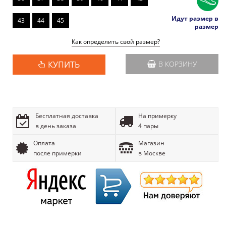
Идут размер в
43
44
45
размер
Как определить свой размер?
КУПИТЬ
В КОРЗИНУ
Бесплатная доставка
На примерку
в день заказа
4 пары
Оплата
Магазин
после примерки
в Москве