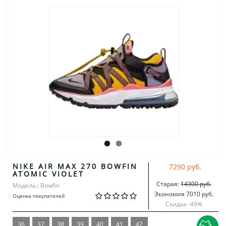
NIKE AIR MAX 270 BOWFIN
7290 руб.
ATOMIC VIOLET
Старая:
14300 руб.
Модель:: Bowfin
Экономия 7010 руб.
Оценка покупателей
Скидка -
49
%
36
37
38
39
40
41
42