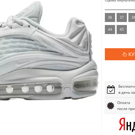
Оценка покупателе
36
37
3
44
45
КУ
Бесплатн
в день з
Оплата
после пр