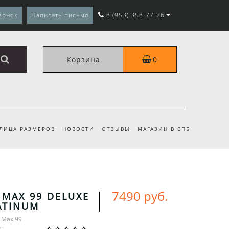
вонок
Написать письмо
8 (953) 358-77-26
Корзина
0
ЛИЦА РАЗМЕРОВ
НОВОСТИ
ОТЗЫВЫ
МАГАЗИН В СПБ
7490 руб.
 MAX 99 DELUXE
ATINUM
r Max 99