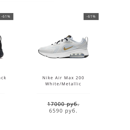
-61%
-61%
ack
Nike Air Max 200
Nik
White/Metallic
17000 руб.
6590 руб.