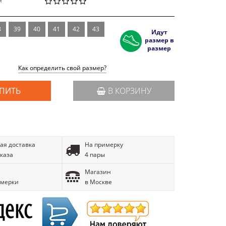
й
8
39
40
41
42
43
Идут
размер в
размер
Как определить свой размер?
ПИТЬ
В КОРЗИНУ
ая доставка
На примерку
аказа
4 пары
Магазин
имерки
в Москве