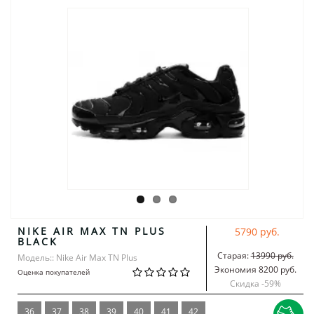
NIKE AIR MAX TN PLUS
5790 руб.
BLACK
Старая:
13990 руб.
Модель:: Nike Air Max TN Plus
Экономия 8200 руб.
Оценка покупателей
Скидка -
59
%
36
37
38
39
40
41
42