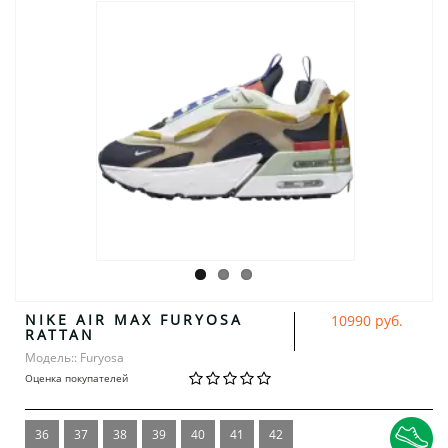
NIKE AIR MAX FURYOSA
10990 руб.
RATTAN
Модель:: Furyosa
Оценка покупателей
36
37
38
39
40
41
42