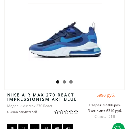
NIKE AIR MAX 270 REACT
5990 руб.
IMPRESSIONISM ART BLUE
Старая:
12300 руб.
Модель:: Air Max 270 React
Экономия 6310 руб.
Оценка покупателей
Скидка -
51
%
36
37
38
39
40
41