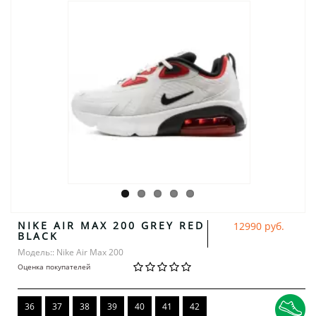
NIKE AIR MAX 200 GREY RED
12990 руб.
BLACK
Модель:: Nike Air Max 200
Оценка покупателей
36
37
38
39
40
41
42