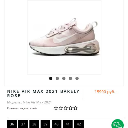
NIKE AIR MAX 2021 BARELY
15990 руб.
ROSE
Модель:: Nike Air Max 2021
Оценка покупателей
36
37
38
39
40
41
42