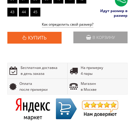
Идут размер в
43
44
45
размер
Как определить свой размер?
КУПИТЬ
В КОРЗИНУ
Бесплатная доставка
На примерку
в день заказа
4 пары
Оплата
Магазин
после примерки
в Москве