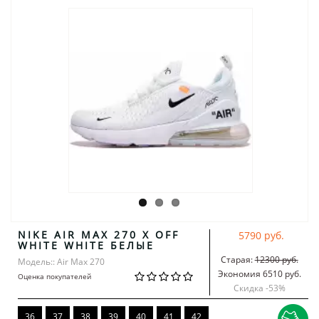
NIKE AIR MAX 270 X OFF
5790 руб.
WHITE WHITE БЕЛЫЕ
Старая:
12300 руб.
Модель:: Air Max 270
Экономия 6510 руб.
Оценка покупателей
Скидка -
53
%
36
37
38
39
40
41
42