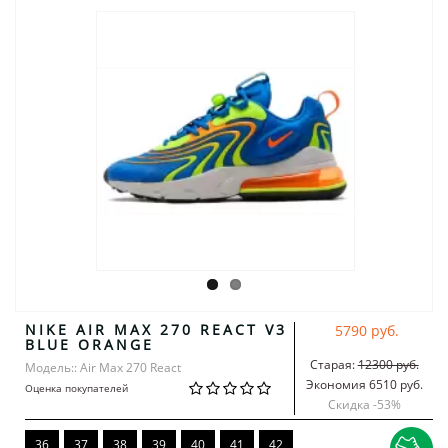
NIKE AIR MAX 270 REACT V3
5790 руб.
BLUE ORANGE
Старая:
12300 руб.
Модель:: Air Max 270 React
Экономия 6510 руб.
Оценка покупателей
Скидка -
53
%
36
37
38
39
40
41
42