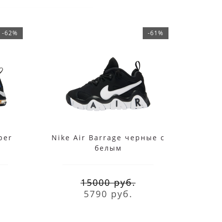
-62%
-61%
per
Nike Air Barrage черные с
Nik
белым
15000 руб.
5790 руб.