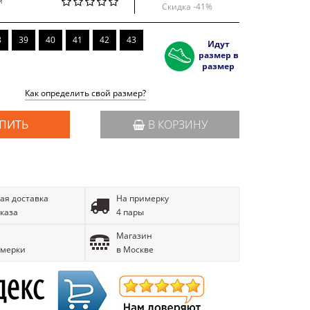
й
Скидка -
41
%
8
39
40
41
42
43
Идут
размер в
размер
Как определить свой размер?
ПИТЬ
В КОРЗИНУ
ая доставка
На примерку
аказа
4 пары
Магазин
имерки
в Москве