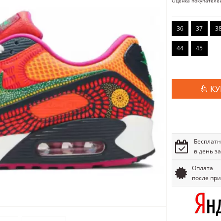
Оценка покупателе
36
37
3
44
45
КУ
Бесплатн
в день з
Оплата
после пр