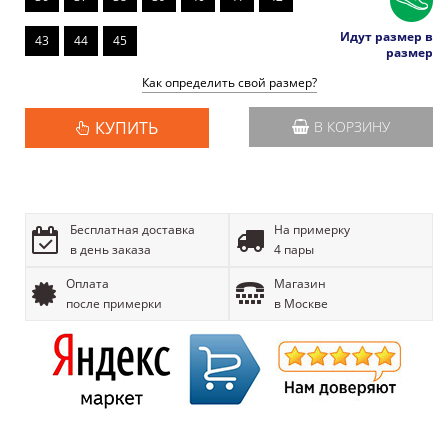
Идут размер в
43
44
45
размер
Как определить свой размер?
КУПИТЬ
В КОРЗИНУ
Бесплатная доставка
На примерку
в день заказа
4 пары
Оплата
Магазин
после примерки
в Москве