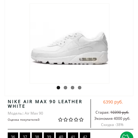
NIKE AIR MAX 90 LEATHER
6390 руб.
WHITE
Старая:
10390 руб.
Модель:: Air Max 90
Экономия 4000 руб.
Оценка покупателей
Скидка -
38
%
36
37
38
39
40
41
42