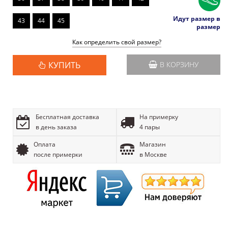
Идут размер в
43
44
45
размер
Как определить свой размер?
КУПИТЬ
В КОРЗИНУ
Бесплатная доставка
На примерку
в день заказа
4 пары
Оплата
Магазин
после примерки
в Москве