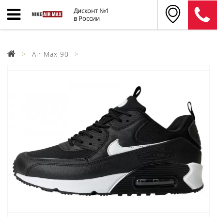
Дисконт №1
в России
Air Max 90