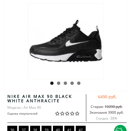
NIKE AIR MAX 90 BLACK
6490 руб.
WHITE ANTHRACITE
Старая:
10390 руб.
Модель:: Air Max 90
Экономия 3900 руб.
Оценка покупателей
Скидка -
38
%
36
37
38
39
40
41
42