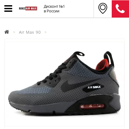
Дисконт №1
в России
Air Max 90