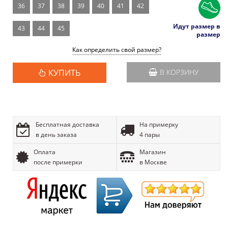
36
37
38
39
40
41
42
Идут размер в
43
44
45
размер
Как определить свой размер?
КУПИТЬ
В КОРЗИНУ
Бесплатная доставка
На примерку
в день заказа
4 пары
Оплата
Магазин
после примерки
в Москве