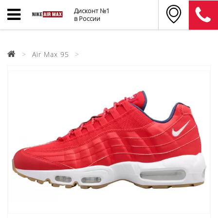
Дисконт №1
в России
Air Max 95