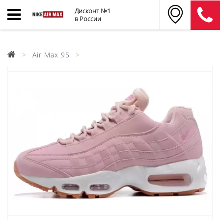
Дисконт №1
в России
Air Max 95