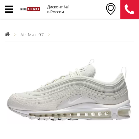
Дисконт №1
в России
Air Max 97