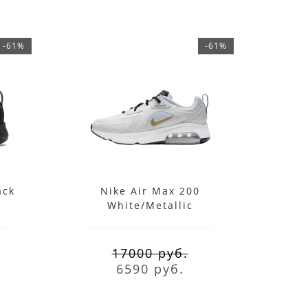
-61%
-61%
ack
Nike Air Max 200
Nik
White/Metallic
17000 руб.
6590 руб.