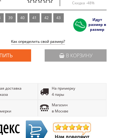
й
Скидка -
48
%
8
39
40
41
42
43
Идут
размер в
размер
Как определить свой размер?
ПИТЬ
В КОРЗИНУ
ая доставка
На примерку
аказа
4 пары
Магазин
имерки
в Москве