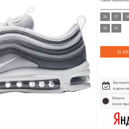
Оценка покупателе
36
37
3
44
45
КУ
Бесплатн
в день з
Оплата
после пр