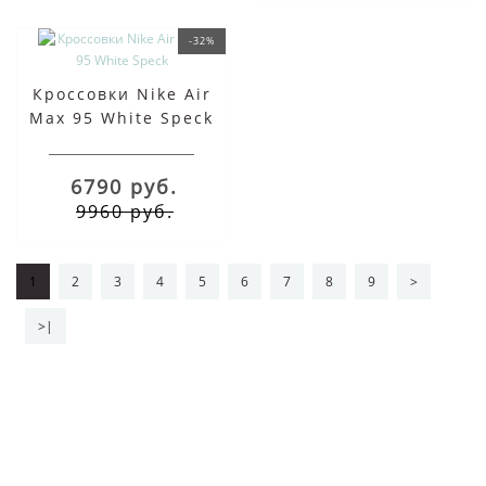
-32%
Кроссовки Nike Air
Max 95 White Speck
6790 руб.
9960 руб.
1
2
3
4
5
6
7
8
9
>
>|