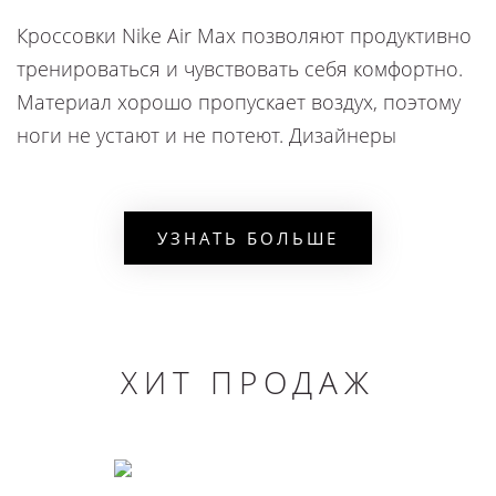
Кроссовки Nike Air Max позволяют продуктивно
тренироваться и чувствовать себя комфортно.
Материал хорошо пропускает воздух, поэтому
ноги не устают и не потеют. Дизайнеры
основательно продумали структуру вещей и
технологии, чтобы спортсмену было уютно и
безопасно во время занятий. Обувь этого
УЗНАТЬ БОЛЬШЕ
производителя подходит для взрослых и
подростков.
ОСОБЕННОСТИ КРОССОВОК NIKE AIR MAX
ХИТ ПРОДАЖ
Линейка оригинальных спортивных изделий
обладает рядом достоинств:
материал - натуральная кожа;