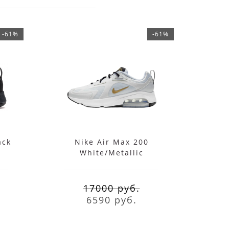
-61%
-61%
ack
Nike Air Max 200
Nik
White/Metallic
17000 руб.
6590 руб.