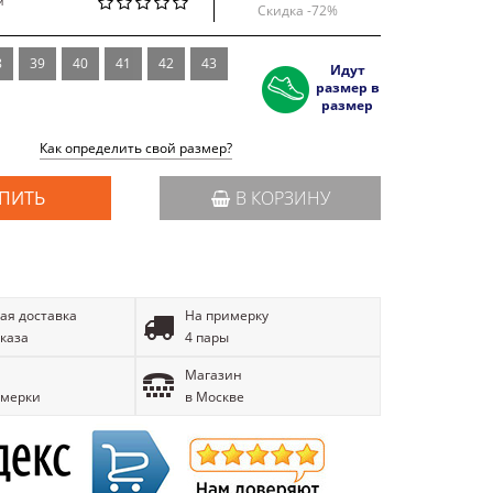
й
Скидка -
72
%
8
39
40
41
42
43
Идут
размер в
размер
Как определить свой размер?
ПИТЬ
В КОРЗИНУ
ая доставка
На примерку
аказа
4 пары
Магазин
имерки
в Москве