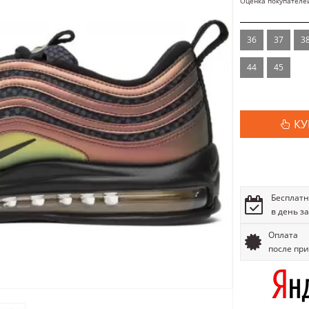
Оценка покупателе
36
37
3
44
45
КУ
Бесплатн
в день з
Оплата
после пр