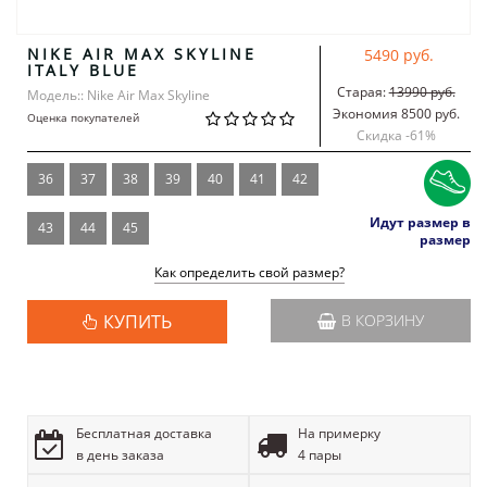
NIKE AIR MAX SKYLINE
5490 руб.
ITALY BLUE
Старая:
13990 руб.
Модель:: Nike Air Max Skyline
Экономия 8500 руб.
Оценка покупателей
Скидка -
61
%
36
37
38
39
40
41
42
Идут размер в
43
44
45
размер
Как определить свой размер?
КУПИТЬ
В КОРЗИНУ
Бесплатная доставка
На примерку
в день заказа
4 пары