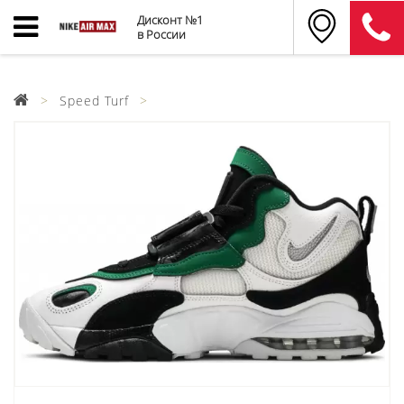
Дисконт №1
в России
Speed Turf