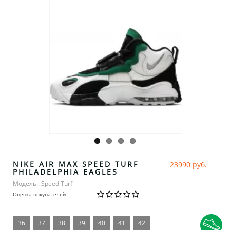
NIKE AIR MAX SPEED TURF
23990 руб.
PHILADELPHIA EAGLES
Модель:: Speed Turf
Оценка покупателей
36
37
38
39
40
41
42