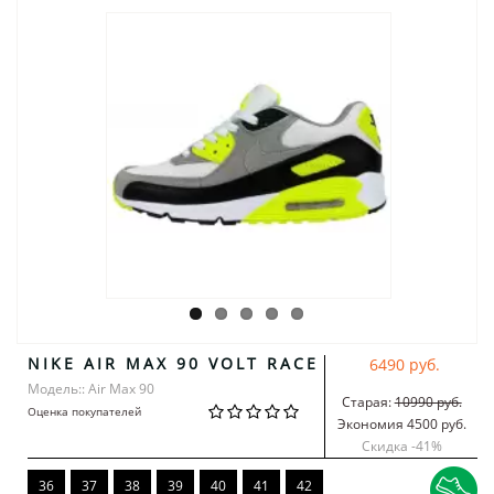
NIKE AIR MAX 90 VOLT RACE
6490 руб.
Модель:: Air Max 90
Старая:
10990 руб.
Оценка покупателей
Экономия 4500 руб.
Скидка -
41
%
36
37
38
39
40
41
42