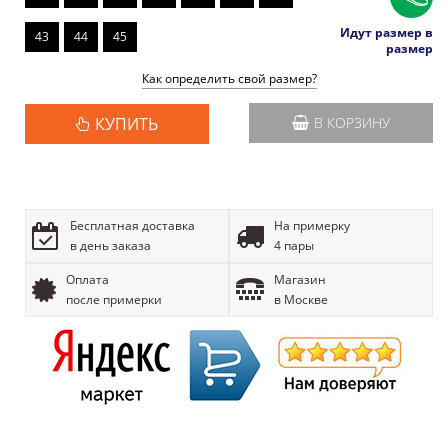
Идут размер в
43
44
45
размер
Как определить свой размер?
КУПИТЬ
В КОРЗИНУ
Бесплатная доставка
На примерку
в день заказа
4 пары
Оплата
Магазин
после примерки
в Москве