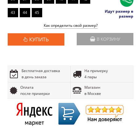
Идут размер в
43
44
45
размер
Как определить свой размер?
КУПИТЬ
В КОРЗИНУ
Бесплатная доставка
На примерку
в день заказа
4 пары
Оплата
Магазин
после примерки
в Москве