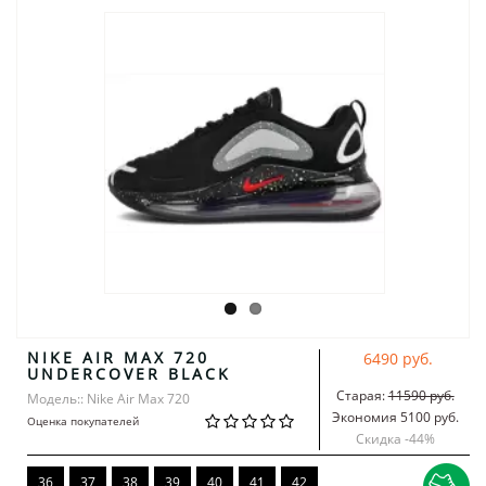
NIKE AIR MAX 720
6490 руб.
UNDERCOVER BLACK
Старая:
11590 руб.
Модель:: Nike Air Max 720
Экономия 5100 руб.
Оценка покупателей
Скидка -
44
%
36
37
38
39
40
41
42