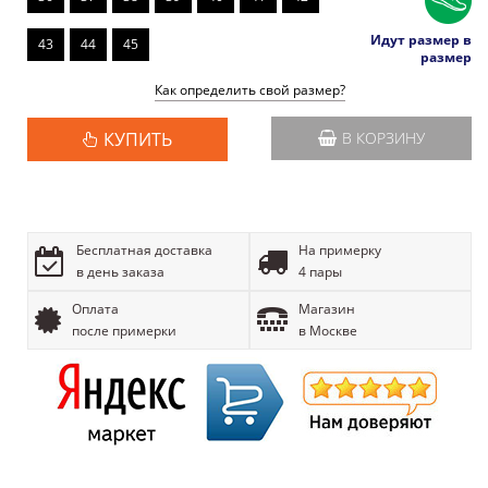
Идут размер в
43
44
45
размер
Как определить свой размер?
КУПИТЬ
В КОРЗИНУ
Бесплатная доставка
На примерку
в день заказа
4 пары
Оплата
Магазин
после примерки
в Москве