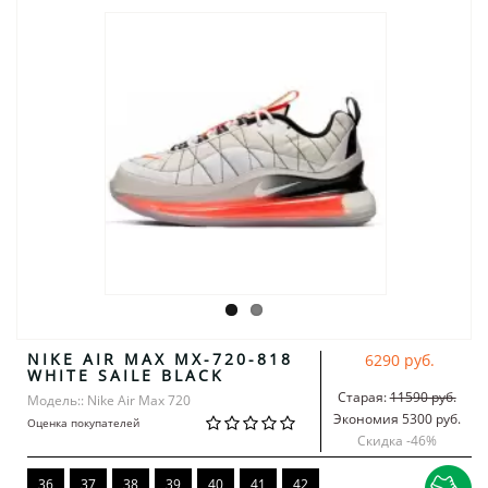
NIKE AIR MAX MX-720-818
6290 руб.
WHITE SAILE BLACK
Старая:
11590 руб.
Модель:: Nike Air Max 720
Экономия 5300 руб.
Оценка покупателей
Скидка -
46
%
36
37
38
39
40
41
42