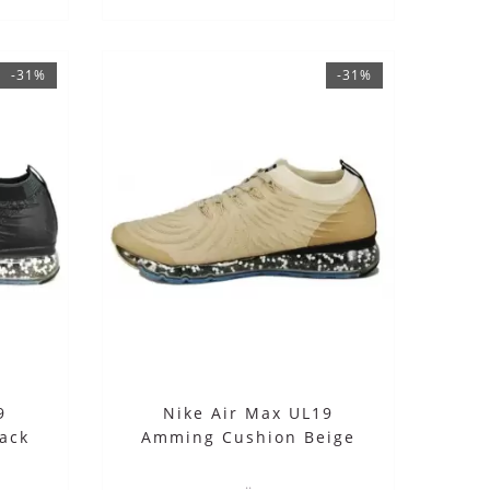
-31%
-31%
ные с
Nike Air Hot Step Air Terra
Nik
Black
10390 руб.
5290 руб.
9
Nike Air Max UL19
ack
Amming Cushion Beige
..