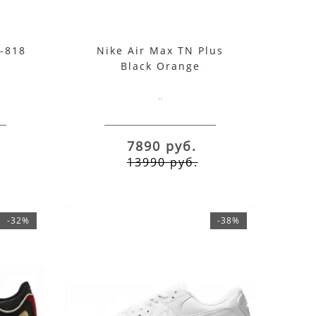
-818
Nike Air Max TN Plus
Black Orange
..
7890 руб.
13990 руб.
-32%
-38%