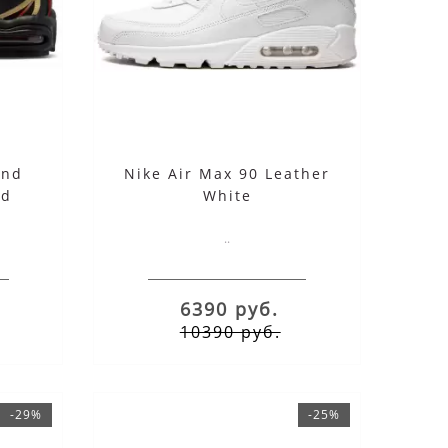
ind
Nike Air Max 90 Leather
ed
White
..
6390 руб.
10390 руб.
-29%
-25%