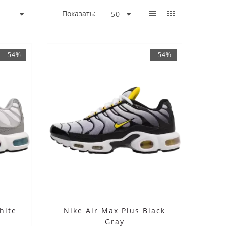
Показать:
-54%
-54%
hite
Nike Air Max Plus Black
Gray