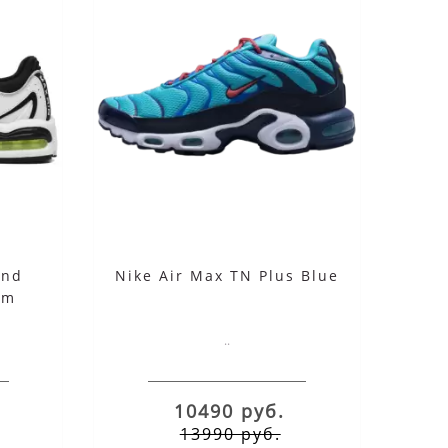
ind
Nike Air Max TN Plus Blue
om
..
10490 руб.
13990 руб.