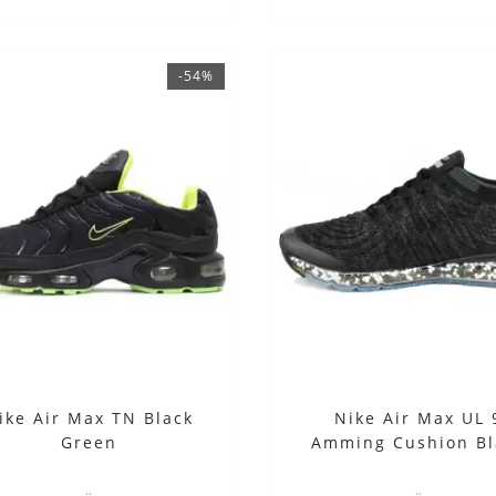
-54%
ike Adapt Auto Max
Nike Air Barrage чер
Motherboard
белым
10990 руб.
15000 руб.
5590 руб.
5790 руб.
ike Air Max TN Black
Nike Air Max UL 
Green
Amming Cushion Bl
..
..