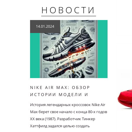
НОВОСТИ
14.01.2024
24.04
NIKE AIR MAX: ОБЗОР
ИНТЕ
ИСТОРИИ МОДЕЛИ И
КРОС
РЕКОМЕНДАЦИИ ДЛЯ
90
История легендарных кроссовок Nike Air
Другое 
ВЫБОРА
Max берет свое начало с конца 80-х годов
только 
ХХ века (1987). Разработчик Тинкер
Max 3. 
Хаттфилд задался целью создать
запуске