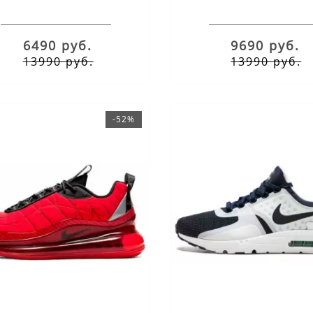
6490 руб.
9690 руб.
13990 руб.
13990 руб.
.2023
22.04.2023
-52%
РЕСНЫЕ ФАКТЫ О
ИНТЕРЕСНЫЕ ФАКТЫ 
СОВКАХ NIKE AIR MAX
КРОССОВКАХ AIR MAX
название моделиКогда эти кроссы
Кроссовки Nike Air Max получили
выпустили, они назывались Air
широкое распространение сред
Но в начале нулевых при первом
спортсменов и обычных людей. 
 линейки производитель принял
связано много интересных факто